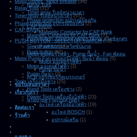
Motor Starter , Motor Breaker
(34)
Relay รีเลย์
Relay รีเลย์
(31)
Timer relay รีเลย์หน่วงเวลา
Timer relay รีเลย์หน่วงเวลา
(57)
Phase protection อุปกรณ์ป้องกัน
Phase protection อุปกรณ์ป้องกัน
(2)
CAP BANK
CAP BANK
(7)
Magnetic Contactor for CAP Bank
Magnetic Contactor for CAP Bank
(7)
Push button, Selector switch ปุ่มกด สวิตช์ลูกศร
PUSH BUTTON , SELECTOR SWITCH
(72)
Slector switch
Push button สวิตช์ปุ่มกด
(10)
Push button
(62)
Motor มอเตอร์ไฟฟ้า , Pump ปั๊มน้ำ , Fan พัดลม
Motor Pump Fan มอเตอร์ไฟฟ้า ปั๊มน้ำ พัดลม
(5)
Motor มอเตอร์ไฟฟ้า
Motor มอเตอร์ไฟฟ้า
(3)
Pump ปั๊มน้ำ
Pump ปั๊มน้ำ
(2)
ACB แอร์เซอร์กิตเบรกเกอร์
Tools เครื่องมือช่าง
(25)
ขอใบเสนอราคา
Hand Tools เครื่องช่าง
(2)
เกี่ยวกับเรา
Power Tools เครื่องมือไฟฟ้า
(23)
นโยบายความเป็นส่วนตัว
อะไหล่ เครื่องมือไฟฟ้า
(19)
ติดต่อเรา
อะไหล่ BOSCH
(1)
ร้านค้า
อุปกรณ์เสริม
(1)