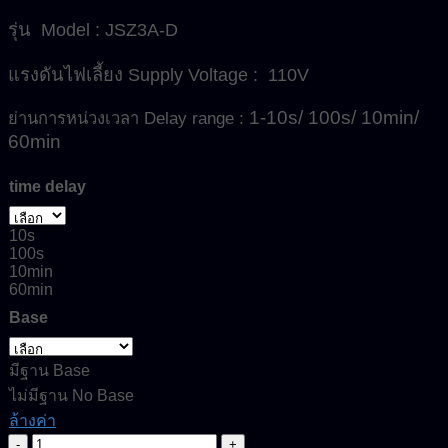
รุ่น Model : JSZ3A-D
แรงดันไฟเลี้ยง Supply Voltage : 110V
1-10s/ 100s/ 10min/
ย่านการหน่วงเวลา Delay range :
60min
time delay
10s
100s
10min
60min
Base
มีฐาน Base
ไม่มีฐาน No Base
ล้างค่า
จำนวน