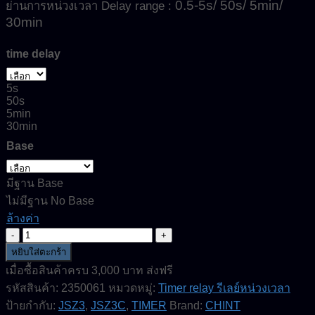
0.5-5s/ 50s/ 5min/
ย่านการหน่วงเวลา Delay range :
30min
time delay
5s
50s
5min
30min
Base
มีฐาน Base
ไม่มีฐาน No Base
ล้างค่า
จำนวน
JSZ3C-
หยิบใส่ตะกร้า
C-
เมื่อซื้อสินค้าครบ 3,000 บาท ส่งฟรี
Supply
รหัสสินค้า:
2350061
หมวดหมู่:
Timer relay รีเลย์หน่วงเวลา
220V-
Timer
ป้ายกำกับ:
JSZ3
,
JSZ3C
,
TIMER
Brand:
CHINT
relay-