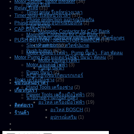
Motor Starter , Motor Breaker
(34)
Relay รีเลย์
Relay รีเลย์
(31)
Timer relay รีเลย์หน่วงเวลา
Timer relay รีเลย์หน่วงเวลา
(57)
Phase protection อุปกรณ์ป้องกัน
Phase protection อุปกรณ์ป้องกัน
(2)
CAP BANK
CAP BANK
(7)
Magnetic Contactor for CAP Bank
Magnetic Contactor for CAP Bank
(7)
Push button, Selector switch ปุ่มกด สวิตช์ลูกศร
PUSH BUTTON , SELECTOR SWITCH
(72)
Slector switch
Push button สวิตช์ปุ่มกด
(10)
Push button
(62)
Motor มอเตอร์ไฟฟ้า , Pump ปั๊มน้ำ , Fan พัดลม
Motor Pump Fan มอเตอร์ไฟฟ้า ปั๊มน้ำ พัดลม
(5)
Motor มอเตอร์ไฟฟ้า
Motor มอเตอร์ไฟฟ้า
(3)
Pump ปั๊มน้ำ
Pump ปั๊มน้ำ
(2)
ACB แอร์เซอร์กิตเบรกเกอร์
Tools เครื่องมือช่าง
(25)
ขอใบเสนอราคา
Hand Tools เครื่องช่าง
(2)
เกี่ยวกับเรา
Power Tools เครื่องมือไฟฟ้า
(23)
นโยบายความเป็นส่วนตัว
อะไหล่ เครื่องมือไฟฟ้า
(19)
ติดต่อเรา
อะไหล่ BOSCH
(1)
ร้านค้า
อุปกรณ์เสริม
(1)