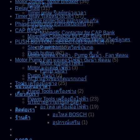
Motor Starter , Motor Breaker
(34)
Relay รีเลย์
Relay รีเลย์
(31)
Timer relay รีเลย์หน่วงเวลา
Timer relay รีเลย์หน่วงเวลา
(57)
Phase protection อุปกรณ์ป้องกัน
Phase protection อุปกรณ์ป้องกัน
(2)
CAP BANK
CAP BANK
(7)
Magnetic Contactor for CAP Bank
Magnetic Contactor for CAP Bank
(7)
Push button, Selector switch ปุ่มกด สวิตช์ลูกศร
PUSH BUTTON , SELECTOR SWITCH
(72)
Slector switch
Push button สวิตช์ปุ่มกด
(10)
Push button
(62)
Motor มอเตอร์ไฟฟ้า , Pump ปั๊มน้ำ , Fan พัดลม
Motor Pump Fan มอเตอร์ไฟฟ้า ปั๊มน้ำ พัดลม
(5)
Motor มอเตอร์ไฟฟ้า
Motor มอเตอร์ไฟฟ้า
(3)
Pump ปั๊มน้ำ
Pump ปั๊มน้ำ
(2)
ACB แอร์เซอร์กิตเบรกเกอร์
Tools เครื่องมือช่าง
(25)
ขอใบเสนอราคา
Hand Tools เครื่องช่าง
(2)
เกี่ยวกับเรา
Power Tools เครื่องมือไฟฟ้า
(23)
นโยบายความเป็นส่วนตัว
อะไหล่ เครื่องมือไฟฟ้า
(19)
ติดต่อเรา
อะไหล่ BOSCH
(1)
ร้านค้า
อุปกรณ์เสริม
(1)