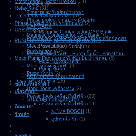
Motor Starter , Motor Breaker
(34)
Relay รีเลย์
Relay รีเลย์
(31)
Timer relay รีเลย์หน่วงเวลา
Timer relay รีเลย์หน่วงเวลา
(57)
Phase protection อุปกรณ์ป้องกัน
Phase protection อุปกรณ์ป้องกัน
(2)
CAP BANK
CAP BANK
(7)
Magnetic Contactor for CAP Bank
Magnetic Contactor for CAP Bank
(7)
Push button, Selector switch ปุ่มกด สวิตช์ลูกศร
PUSH BUTTON , SELECTOR SWITCH
(72)
Slector switch
Push button สวิตช์ปุ่มกด
(10)
Push button
(62)
Motor มอเตอร์ไฟฟ้า , Pump ปั๊มน้ำ , Fan พัดลม
Motor Pump Fan มอเตอร์ไฟฟ้า ปั๊มน้ำ พัดลม
(5)
Motor มอเตอร์ไฟฟ้า
Motor มอเตอร์ไฟฟ้า
(3)
Pump ปั๊มน้ำ
Pump ปั๊มน้ำ
(2)
ACB แอร์เซอร์กิตเบรกเกอร์
Tools เครื่องมือช่าง
(25)
ขอใบเสนอราคา
Hand Tools เครื่องช่าง
(2)
เกี่ยวกับเรา
Power Tools เครื่องมือไฟฟ้า
(23)
นโยบายความเป็นส่วนตัว
อะไหล่ เครื่องมือไฟฟ้า
(19)
ติดต่อเรา
อะไหล่ BOSCH
(1)
ร้านค้า
อุปกรณ์เสริม
(1)