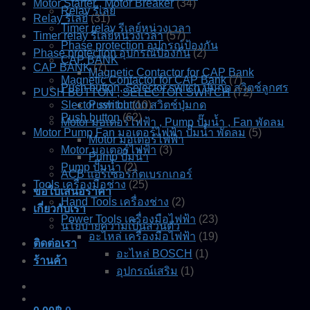
Motor Starter , Motor Breaker
(34)
Relay รีเลย์
Relay รีเลย์
(31)
Timer relay รีเลย์หน่วงเวลา
Timer relay รีเลย์หน่วงเวลา
(57)
Phase protection อุปกรณ์ป้องกัน
Phase protection อุปกรณ์ป้องกัน
(2)
CAP BANK
CAP BANK
(7)
Magnetic Contactor for CAP Bank
Magnetic Contactor for CAP Bank
(7)
Push button, Selector switch ปุ่มกด สวิตช์ลูกศร
PUSH BUTTON , SELECTOR SWITCH
(72)
Slector switch
Push button สวิตช์ปุ่มกด
(10)
Push button
(62)
Motor มอเตอร์ไฟฟ้า , Pump ปั๊มน้ำ , Fan พัดลม
Motor Pump Fan มอเตอร์ไฟฟ้า ปั๊มน้ำ พัดลม
(5)
Motor มอเตอร์ไฟฟ้า
Motor มอเตอร์ไฟฟ้า
(3)
Pump ปั๊มน้ำ
Pump ปั๊มน้ำ
(2)
ACB แอร์เซอร์กิตเบรกเกอร์
Tools เครื่องมือช่าง
(25)
ขอใบเสนอราคา
Hand Tools เครื่องช่าง
(2)
เกี่ยวกับเรา
Power Tools เครื่องมือไฟฟ้า
(23)
นโยบายความเป็นส่วนตัว
อะไหล่ เครื่องมือไฟฟ้า
(19)
ติดต่อเรา
อะไหล่ BOSCH
(1)
ร้านค้า
อุปกรณ์เสริม
(1)