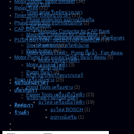
Motor Starter , Motor Breaker
(34)
Relay รีเลย์
Relay รีเลย์
(31)
Timer relay รีเลย์หน่วงเวลา
Timer relay รีเลย์หน่วงเวลา
(57)
Phase protection อุปกรณ์ป้องกัน
Phase protection อุปกรณ์ป้องกัน
(2)
CAP BANK
CAP BANK
(7)
Magnetic Contactor for CAP Bank
Magnetic Contactor for CAP Bank
(7)
Push button, Selector switch ปุ่มกด สวิตช์ลูกศร
PUSH BUTTON , SELECTOR SWITCH
(72)
Slector switch
Push button สวิตช์ปุ่มกด
(10)
Push button
(62)
Motor มอเตอร์ไฟฟ้า , Pump ปั๊มน้ำ , Fan พัดลม
Motor Pump Fan มอเตอร์ไฟฟ้า ปั๊มน้ำ พัดลม
(5)
Motor มอเตอร์ไฟฟ้า
Motor มอเตอร์ไฟฟ้า
(3)
Pump ปั๊มน้ำ
Pump ปั๊มน้ำ
(2)
ACB แอร์เซอร์กิตเบรกเกอร์
Tools เครื่องมือช่าง
(25)
ขอใบเสนอราคา
Hand Tools เครื่องช่าง
(2)
เกี่ยวกับเรา
Power Tools เครื่องมือไฟฟ้า
(23)
นโยบายความเป็นส่วนตัว
อะไหล่ เครื่องมือไฟฟ้า
(19)
ติดต่อเรา
อะไหล่ BOSCH
(1)
ร้านค้า
อุปกรณ์เสริม
(1)