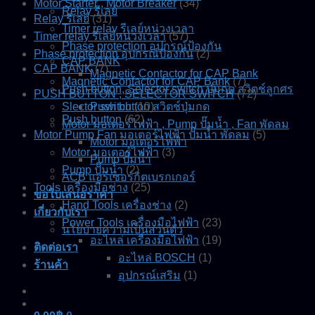
Motor Starter , Motor Breaker
(34)
Relay รีเลย์
Relay รีเลย์
(31)
Timer relay รีเลย์หน่วงเวลา
Timer relay รีเลย์หน่วงเวลา
(57)
Phase protection อุปกรณ์ป้องกัน
Phase protection อุปกรณ์ป้องกัน
(2)
CAP BANK
CAP BANK
(7)
Magnetic Contactor for CAP Bank
Magnetic Contactor for CAP Bank
(7)
Push button, Selector switch ปุ่มกด สวิตช์ลูกศร
PUSH BUTTON , SELECTOR SWITCH
(72)
Slector switch
Push button สวิตช์ปุ่มกด
(10)
Push button
(62)
Motor มอเตอร์ไฟฟ้า , Pump ปั๊มน้ำ , Fan พัดลม
Motor Pump Fan มอเตอร์ไฟฟ้า ปั๊มน้ำ พัดลม
(5)
Motor มอเตอร์ไฟฟ้า
Motor มอเตอร์ไฟฟ้า
(3)
Pump ปั๊มน้ำ
Pump ปั๊มน้ำ
(2)
ACB แอร์เซอร์กิตเบรกเกอร์
Tools เครื่องมือช่าง
(25)
ขอใบเสนอราคา
Hand Tools เครื่องช่าง
(2)
เกี่ยวกับเรา
Power Tools เครื่องมือไฟฟ้า
(23)
นโยบายความเป็นส่วนตัว
อะไหล่ เครื่องมือไฟฟ้า
(19)
ติดต่อเรา
อะไหล่ BOSCH
(1)
ร้านค้า
อุปกรณ์เสริม
(1)