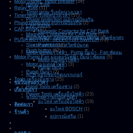
Motor Starter , Motor Breaker
(34)
Relay รีเลย์
Relay รีเลย์
(31)
Timer relay รีเลย์หน่วงเวลา
Timer relay รีเลย์หน่วงเวลา
(57)
Phase protection อุปกรณ์ป้องกัน
Phase protection อุปกรณ์ป้องกัน
(2)
CAP BANK
CAP BANK
(7)
Magnetic Contactor for CAP Bank
Magnetic Contactor for CAP Bank
(7)
Push button, Selector switch ปุ่มกด สวิตช์ลูกศร
PUSH BUTTON , SELECTOR SWITCH
(72)
Slector switch
Push button สวิตช์ปุ่มกด
(10)
Push button
(62)
Motor มอเตอร์ไฟฟ้า , Pump ปั๊มน้ำ , Fan พัดลม
Motor Pump Fan มอเตอร์ไฟฟ้า ปั๊มน้ำ พัดลม
(5)
Motor มอเตอร์ไฟฟ้า
Motor มอเตอร์ไฟฟ้า
(3)
Pump ปั๊มน้ำ
Pump ปั๊มน้ำ
(2)
ACB แอร์เซอร์กิตเบรกเกอร์
Tools เครื่องมือช่าง
(25)
ขอใบเสนอราคา
Hand Tools เครื่องช่าง
(2)
เกี่ยวกับเรา
Power Tools เครื่องมือไฟฟ้า
(23)
นโยบายความเป็นส่วนตัว
อะไหล่ เครื่องมือไฟฟ้า
(19)
ติดต่อเรา
อะไหล่ BOSCH
(1)
ร้านค้า
อุปกรณ์เสริม
(1)