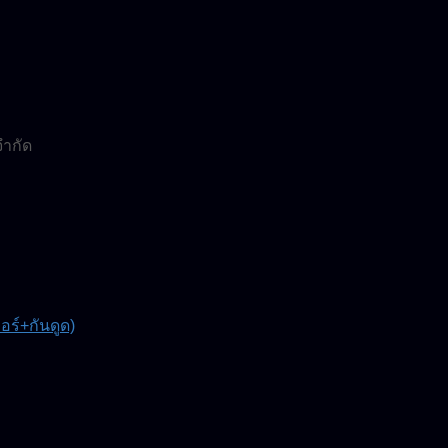
จำกัด
์+กันดูด)