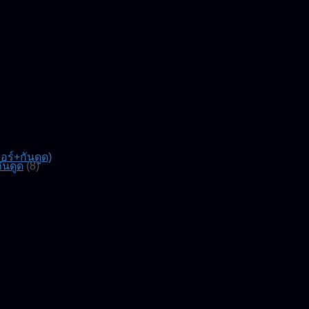
์+กันดูด)
ันดูด
(8)