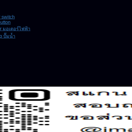
r switch
utton
r มอเตอร์ไฟฟ้า
 ปั๊มน้ำ