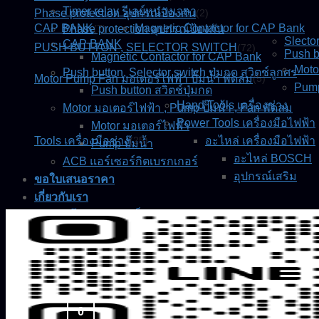
Timer relay รีเลย์หน่วงเวลา
Phase protection อุปกรณ์ป้องกัน
(2)
CAP BANK
Magnetic Contactor for CAP Bank
Phase protection อุปกรณ์ป้องกัน
(7)
Slecto
CAP BANK
PUSH BUTTON , SELECTOR SWITCH
(72)
Push b
Magnetic Contactor for CAP Bank
Moto
Push button, Selector switch ปุ่มกด สวิตช์ลูกศร
Motor Pump Fan มอเตอร์ไฟฟ้า ปั๊มน้ำ พัดลม
(5)
Pump
Push button สวิตช์ปุ่มกด
Hand Tools เครื่องช่าง
Motor มอเตอร์ไฟฟ้า , Pump ปั๊มน้ำ , Fan พัดลม
Power Tools เครื่องมือไฟฟ้า
Motor มอเตอร์ไฟฟ้า
Tools เครื่องมือช่าง
อะไหล่ เครื่องมือไฟฟ้า
(25)
Pump ปั๊มน้ำ
อะไหล่ BOSCH
ACB แอร์เซอร์กิตเบรกเกอร์
อุปกรณ์เสริม
ขอใบเสนอราคา
เกี่ยวกับเรา
นโยบายความเป็นส่วนตัว
ติดต่อเรา
ร้านค้า
0
0.00
฿