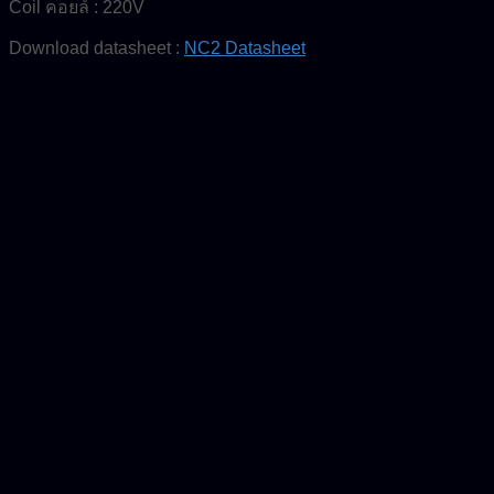
Coil คอยล์ : 220V
Download datasheet :
NC2 Datasheet