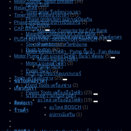
Motor Starter , Motor Breaker
(34)
Relay รีเลย์
Relay รีเลย์
(31)
Timer relay รีเลย์หน่วงเวลา
Timer relay รีเลย์หน่วงเวลา
(57)
Phase protection อุปกรณ์ป้องกัน
Phase protection อุปกรณ์ป้องกัน
(2)
CAP BANK
CAP BANK
(7)
Magnetic Contactor for CAP Bank
Magnetic Contactor for CAP Bank
(7)
Push button, Selector switch ปุ่มกด สวิตช์ลูกศร
PUSH BUTTON , SELECTOR SWITCH
(72)
Slector switch
Push button สวิตช์ปุ่มกด
(10)
Push button
(62)
Motor มอเตอร์ไฟฟ้า , Pump ปั๊มน้ำ , Fan พัดลม
Motor Pump Fan มอเตอร์ไฟฟ้า ปั๊มน้ำ พัดลม
(5)
Motor มอเตอร์ไฟฟ้า
Motor มอเตอร์ไฟฟ้า
(3)
Pump ปั๊มน้ำ
Pump ปั๊มน้ำ
(2)
ACB แอร์เซอร์กิตเบรกเกอร์
Tools เครื่องมือช่าง
(25)
ขอใบเสนอราคา
Hand Tools เครื่องช่าง
(2)
เกี่ยวกับเรา
Power Tools เครื่องมือไฟฟ้า
(23)
นโยบายความเป็นส่วนตัว
อะไหล่ เครื่องมือไฟฟ้า
(19)
ติดต่อเรา
อะไหล่ BOSCH
(1)
ร้านค้า
อุปกรณ์เสริม
(1)