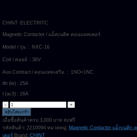
CHINT ELECTRITC
Magnetic Contactor / แม็คเนติค คอนแทคเตอร์
Model / รุ่น : NXC-16
Coil / คอยล์ : 36V
Aux Contract / คอนแทคเสริม : 1NO+1NC
Ith (Ie) : 25A
I (ac3) : 16A
จำนวน
NXC-
หยิบใส่ตะกร้า
16-
เมื่อซื้อสินค้าครบ 3,000 บาท ส่งฟรี
Coil
รหัสสินค้า:
2210094
หมวดหมู่:
Magnetic Contactor แม็กเนติก
36V-
Magnetic
เตอร์
Brand:
CHINT