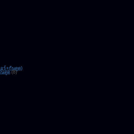
์+กันดูด)
ันดูด
(8)