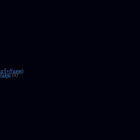
์+กันดูด)
ันดูด
(8)