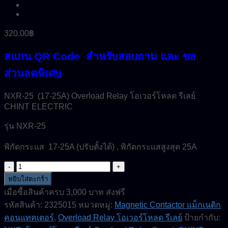
320.00
฿
สแกน QR Code สำหรับสอบถาม และ ขอ
ส่วนลดพิเศษ
NXR-25 (17-25A) Overload Relay โอเวอร์โหลด รีเลย์
CHINT ELECTRIC
รุ่น NXR-25
พิกัดกระแส 17-25A (ปรับตั้งได้) , พิกัดกระแสสูงสุด 25A
จำนวน
NXR-
หยิบใส่ตะกร้า
25-
เมื่อซื้อสินค้าครบ 3,000 บาท ส่งฟรี
(17-
รหัสสินค้า:
2325015
หมวดหมู่:
Magnetic Contactor แม็กเนติก
25A)-
Overload
คอนแทคเตอร์
,
Overload Relay โอเวอร์โหลด รีเลย์
ป้ายกำกับ:
Relay-