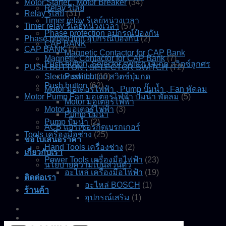
Motor Starter , Motor Breaker
(34)
Relay รีเลย์
Relay รีเลย์
(31)
Timer relay รีเลย์หน่วงเวลา
Timer relay รีเลย์หน่วงเวลา
(57)
Phase protection อุปกรณ์ป้องกัน
Phase protection อุปกรณ์ป้องกัน
(2)
CAP BANK
CAP BANK
(7)
Magnetic Contactor for CAP Bank
Magnetic Contactor for CAP Bank
(7)
Push button, Selector switch ปุ่มกด สวิตช์ลูกศร
PUSH BUTTON , SELECTOR SWITCH
(72)
Slector switch
Push button สวิตช์ปุ่มกด
(10)
Push button
(62)
Motor มอเตอร์ไฟฟ้า , Pump ปั๊มน้ำ , Fan พัดลม
Motor Pump Fan มอเตอร์ไฟฟ้า ปั๊มน้ำ พัดลม
(5)
Motor มอเตอร์ไฟฟ้า
Motor มอเตอร์ไฟฟ้า
(3)
Pump ปั๊มน้ำ
Pump ปั๊มน้ำ
(2)
ACB แอร์เซอร์กิตเบรกเกอร์
Tools เครื่องมือช่าง
(25)
ขอใบเสนอราคา
Hand Tools เครื่องช่าง
(2)
เกี่ยวกับเรา
Power Tools เครื่องมือไฟฟ้า
(23)
นโยบายความเป็นส่วนตัว
อะไหล่ เครื่องมือไฟฟ้า
(19)
ติดต่อเรา
อะไหล่ BOSCH
(1)
ร้านค้า
อุปกรณ์เสริม
(1)