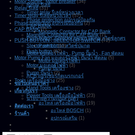
Motor Starter , Motor Breaker
(34)
Relay รีเลย์
Relay รีเลย์
(31)
Timer relay รีเลย์หน่วงเวลา
Timer relay รีเลย์หน่วงเวลา
(57)
Phase protection อุปกรณ์ป้องกัน
Phase protection อุปกรณ์ป้องกัน
(2)
CAP BANK
CAP BANK
(7)
Magnetic Contactor for CAP Bank
Magnetic Contactor for CAP Bank
(7)
Push button, Selector switch ปุ่มกด สวิตช์ลูกศร
PUSH BUTTON , SELECTOR SWITCH
(72)
Slector switch
Push button สวิตช์ปุ่มกด
(10)
Push button
(62)
Motor มอเตอร์ไฟฟ้า , Pump ปั๊มน้ำ , Fan พัดลม
Motor Pump Fan มอเตอร์ไฟฟ้า ปั๊มน้ำ พัดลม
(5)
Motor มอเตอร์ไฟฟ้า
Motor มอเตอร์ไฟฟ้า
(3)
Pump ปั๊มน้ำ
Pump ปั๊มน้ำ
(2)
ACB แอร์เซอร์กิตเบรกเกอร์
Tools เครื่องมือช่าง
(25)
ขอใบเสนอราคา
Hand Tools เครื่องช่าง
(2)
เกี่ยวกับเรา
Power Tools เครื่องมือไฟฟ้า
(23)
นโยบายความเป็นส่วนตัว
อะไหล่ เครื่องมือไฟฟ้า
(19)
ติดต่อเรา
อะไหล่ BOSCH
(1)
ร้านค้า
อุปกรณ์เสริม
(1)