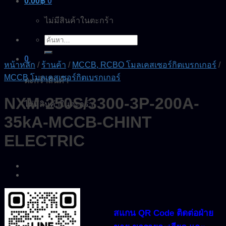
0.00
฿
0
ไม่มีสินค้าในตะกร้า
ค้นหา:
0
หน้าหลัก
/
ร้านค้า
/
MCCB, RCBO โมลเคสเซอร์กิตเบรกเกอร์
/
MCCB โมลเคสเซอร์กิตเบรกเกอร์
ตะกร้าสินค้า
NXM-250S/3300-3P-200A-
ไม่มีสินค้าในตะกร้า
35kA-MCCB-CHINT
ELECTRIC
สแกน QR Code ติดต่อฝ่าย