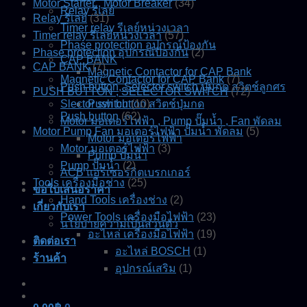
Motor Starter , Motor Breaker
(34)
Relay รีเลย์
Relay รีเลย์
(31)
Timer relay รีเลย์หน่วงเวลา
Timer relay รีเลย์หน่วงเวลา
(57)
Phase protection อุปกรณ์ป้องกัน
Phase protection อุปกรณ์ป้องกัน
(2)
CAP BANK
CAP BANK
(7)
Magnetic Contactor for CAP Bank
Magnetic Contactor for CAP Bank
(7)
Push button, Selector switch ปุ่มกด สวิตช์ลูกศร
PUSH BUTTON , SELECTOR SWITCH
(72)
Slector switch
Push button สวิตช์ปุ่มกด
(10)
Push button
(62)
Motor มอเตอร์ไฟฟ้า , Pump ปั๊มน้ำ , Fan พัดลม
Motor Pump Fan มอเตอร์ไฟฟ้า ปั๊มน้ำ พัดลม
(5)
Motor มอเตอร์ไฟฟ้า
Motor มอเตอร์ไฟฟ้า
(3)
Pump ปั๊มน้ำ
Pump ปั๊มน้ำ
(2)
ACB แอร์เซอร์กิตเบรกเกอร์
Tools เครื่องมือช่าง
(25)
ขอใบเสนอราคา
Hand Tools เครื่องช่าง
(2)
เกี่ยวกับเรา
Power Tools เครื่องมือไฟฟ้า
(23)
นโยบายความเป็นส่วนตัว
อะไหล่ เครื่องมือไฟฟ้า
(19)
ติดต่อเรา
อะไหล่ BOSCH
(1)
ร้านค้า
อุปกรณ์เสริม
(1)