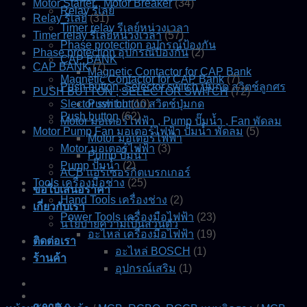
Motor Starter , Motor Breaker
(34)
Relay รีเลย์
Relay รีเลย์
(31)
Timer relay รีเลย์หน่วงเวลา
Timer relay รีเลย์หน่วงเวลา
(57)
Phase protection อุปกรณ์ป้องกัน
Phase protection อุปกรณ์ป้องกัน
(2)
CAP BANK
CAP BANK
(7)
Magnetic Contactor for CAP Bank
Magnetic Contactor for CAP Bank
(7)
Push button, Selector switch ปุ่มกด สวิตช์ลูกศร
PUSH BUTTON , SELECTOR SWITCH
(72)
Slector switch
Push button สวิตช์ปุ่มกด
(10)
Push button
(62)
Motor มอเตอร์ไฟฟ้า , Pump ปั๊มน้ำ , Fan พัดลม
Motor Pump Fan มอเตอร์ไฟฟ้า ปั๊มน้ำ พัดลม
(5)
Motor มอเตอร์ไฟฟ้า
Motor มอเตอร์ไฟฟ้า
(3)
Pump ปั๊มน้ำ
Pump ปั๊มน้ำ
(2)
ACB แอร์เซอร์กิตเบรกเกอร์
Tools เครื่องมือช่าง
(25)
ขอใบเสนอราคา
Hand Tools เครื่องช่าง
(2)
เกี่ยวกับเรา
Power Tools เครื่องมือไฟฟ้า
(23)
นโยบายความเป็นส่วนตัว
อะไหล่ เครื่องมือไฟฟ้า
(19)
ติดต่อเรา
อะไหล่ BOSCH
(1)
ร้านค้า
อุปกรณ์เสริม
(1)