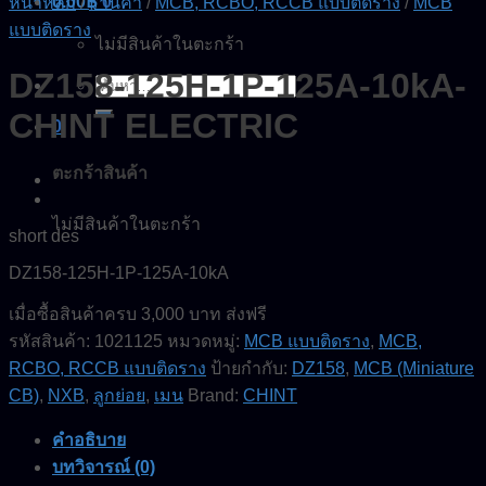
0.00
฿
0
หน้าหลัก
/
ร้านค้า
/
MCB, RCBO, RCCB แบบติดราง
/
MCB
แบบติดราง
ไม่มีสินค้าในตะกร้า
DZ158-125H-1P-125A-10kA-
ค้นหา:
CHINT ELECTRIC
0
ตะกร้าสินค้า
ไม่มีสินค้าในตะกร้า
short des
DZ158-125H-1P-125A-10kA
เมื่อซื้อสินค้าครบ 3,000 บาท ส่งฟรี
รหัสสินค้า:
1021125
หมวดหมู่:
MCB แบบติดราง
,
MCB,
RCBO, RCCB แบบติดราง
ป้ายกำกับ:
DZ158
,
MCB (Miniature
CB)
,
NXB
,
ลูกย่อย
,
เมน
Brand:
CHINT
คำอธิบาย
บทวิจารณ์ (0)