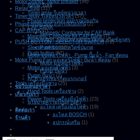
Motor Starter , Motor Breaker
(34)
Relay รีเลย์
Relay รีเลย์
(31)
Timer relay รีเลย์หน่วงเวลา
Timer relay รีเลย์หน่วงเวลา
(57)
Phase protection อุปกรณ์ป้องกัน
Phase protection อุปกรณ์ป้องกัน
(2)
CAP BANK
CAP BANK
(7)
Magnetic Contactor for CAP Bank
Magnetic Contactor for CAP Bank
(7)
Push button, Selector switch ปุ่มกด สวิตช์ลูกศร
PUSH BUTTON , SELECTOR SWITCH
(72)
Slector switch
Push button สวิตช์ปุ่มกด
(10)
Push button
(62)
Motor มอเตอร์ไฟฟ้า , Pump ปั๊มน้ำ , Fan พัดลม
Motor Pump Fan มอเตอร์ไฟฟ้า ปั๊มน้ำ พัดลม
(5)
Motor มอเตอร์ไฟฟ้า
Motor มอเตอร์ไฟฟ้า
(3)
Pump ปั๊มน้ำ
Pump ปั๊มน้ำ
(2)
ACB แอร์เซอร์กิตเบรกเกอร์
Tools เครื่องมือช่าง
(25)
ขอใบเสนอราคา
Hand Tools เครื่องช่าง
(2)
เกี่ยวกับเรา
Power Tools เครื่องมือไฟฟ้า
(23)
นโยบายความเป็นส่วนตัว
อะไหล่ เครื่องมือไฟฟ้า
(19)
ติดต่อเรา
อะไหล่ BOSCH
(1)
ร้านค้า
อุปกรณ์เสริม
(1)