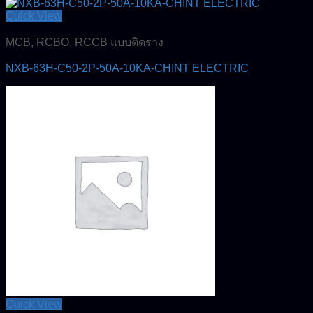
Quick View
MCB, RCBO, RCCB แบบติดราง
NXB-63H-C50-2P-50A-10KA-CHINT ELECTRIC
Quick View