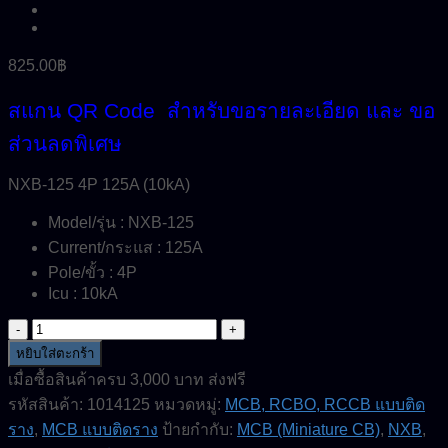
825.00
฿
สแกน QR Code สำหรับขอรายละเอียด และ ขอ
ส่วนลดพิเศษ
NXB-125 4P 125A (10kA)
Model/รุ่น : NXB-125
Current/กระแส : 125A
Pole/ขั้ว : 4P
Icu : 10kA
จำนวน
NXB-
หยิบใส่ตะกร้า
125-
เมื่อซื้อสินค้าครบ 3,000 บาท ส่งฟรี
4P-
รหัสสินค้า:
1014125
หมวดหมู่:
MCB, RCBO, RCCB แบบติด
125A-
10kA-
ราง
,
MCB แบบติดราง
ป้ายกำกับ:
MCB (Miniature CB)
,
NXB
,
MCB-