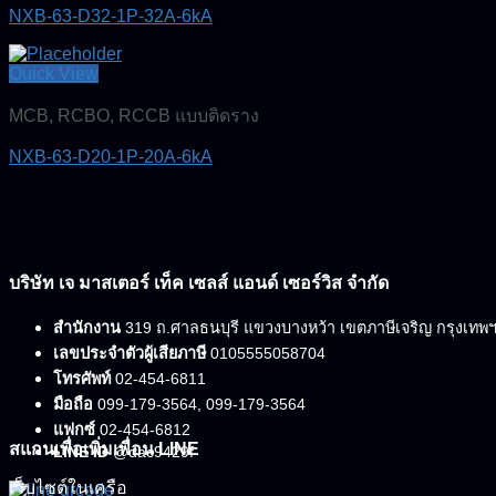
NXB-63-D32-1P-32A-6kA
Quick View
MCB, RCBO, RCCB แบบติดราง
NXB-63-D20-1P-20A-6kA
บริษัท เจ มาสเตอร์ เท็ค เซลส์ แอนด์ เซอร์วิส จำกัด
สำนักงาน
319 ถ.ศาลธนบุรี แขวงบางหว้า เขตภาษีเจริญ กรุงเทพ
เลขประจำตัวผู้เสียภาษี
0105555058704
โทรศัพท์
02-454-6811
มือถือ
099-179-3564, 099-179-3564
แฟกซ์
02-454-6812
สแกนเพื่อเพิ่มเพื่อน LINE
LINE ID
@dac9429f
เว็บไซต์ในเครือ