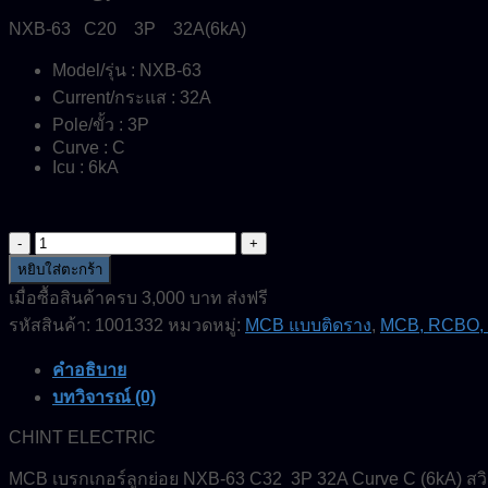
NXB-63 C20 3P 32A(6kA)
Model/รุ่น : NXB-63
Current/กระแส : 32A
Pole/ขั้ว : 3P
Curve : C
Icu : 6kA
จำนวน
NXB-
หยิบใส่ตะกร้า
63-
เมื่อซื้อสินค้าครบ 3,000 บาท ส่งฟรี
C32-
รหัสสินค้า:
1001332
หมวดหมู่:
MCB แบบติดราง
,
MCB, RCBO,
3P-
32A-
6kA-
คำอธิบาย
MCB-
บทวิจารณ์ (0)
CHINT-
ELECTRIC
CHINT ELECTRIC
ชิ้น
MCB เบรกเกอร์ลูกย่อย NXB-63 C32 3P 32A Curve C (6kA) สวิต