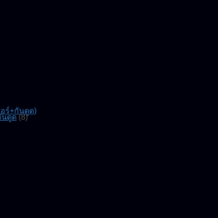
์+กันดูด)
ันดูด
(8)