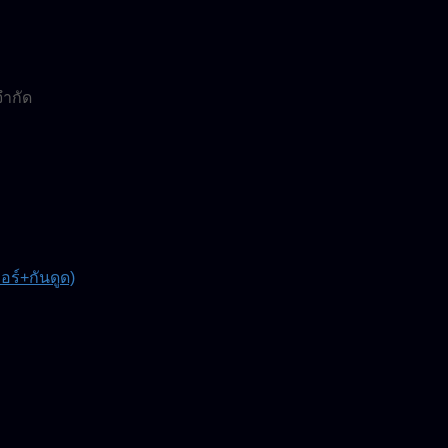
จำกัด
์+กันดูด)