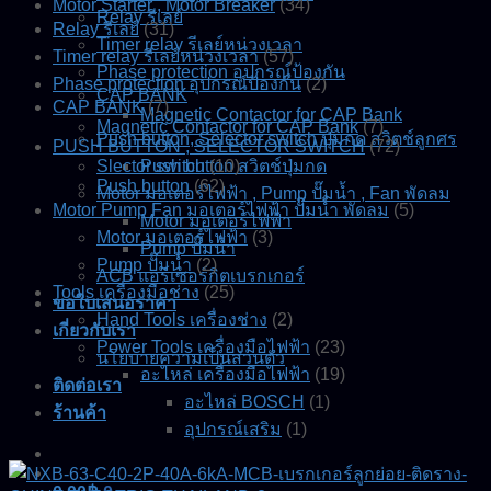
Motor Starter , Motor Breaker
(34)
Relay รีเลย์
Relay รีเลย์
(31)
Timer relay รีเลย์หน่วงเวลา
Timer relay รีเลย์หน่วงเวลา
(57)
Phase protection อุปกรณ์ป้องกัน
Phase protection อุปกรณ์ป้องกัน
(2)
CAP BANK
CAP BANK
(7)
Magnetic Contactor for CAP Bank
Magnetic Contactor for CAP Bank
(7)
Push button, Selector switch ปุ่มกด สวิตช์ลูกศร
PUSH BUTTON , SELECTOR SWITCH
(72)
Slector switch
Push button สวิตช์ปุ่มกด
(10)
Push button
(62)
Motor มอเตอร์ไฟฟ้า , Pump ปั๊มน้ำ , Fan พัดลม
Motor Pump Fan มอเตอร์ไฟฟ้า ปั๊มน้ำ พัดลม
(5)
Motor มอเตอร์ไฟฟ้า
Motor มอเตอร์ไฟฟ้า
(3)
Pump ปั๊มน้ำ
Pump ปั๊มน้ำ
(2)
ACB แอร์เซอร์กิตเบรกเกอร์
Tools เครื่องมือช่าง
(25)
ขอใบเสนอราคา
Hand Tools เครื่องช่าง
(2)
เกี่ยวกับเรา
Power Tools เครื่องมือไฟฟ้า
(23)
นโยบายความเป็นส่วนตัว
อะไหล่ เครื่องมือไฟฟ้า
(19)
ติดต่อเรา
อะไหล่ BOSCH
(1)
ร้านค้า
อุปกรณ์เสริม
(1)