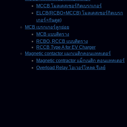
MCCB โมลเคสเซอร์กิตเบรกเกอร์
ELCB(RCBO+MCCB) โมลเคสเซอร์กิตเบรก
เกอร์+กันดูด)
MCB เบรกเกอร์ลูกย่อย
MCB แบบติดราง
RCBO, RCCB แบบติดราง
RCCB Type A for EV Charger
Magnetic contactor แมกเนติกคอนแทคเตอร์
Magnetic contractor แม็กเนติก คอนแทคเตอร์
Overload Relay โอเวอร์โหลด รีเลย์
Motor Startor, Motor Breaker
Relay รีเลย์
Timer relay รีเลย์หน่วงเวลา
Phase protection อุปกรณ์ป้องกัน
CAP BANK
Magnetic Contactor for CAP Bank
Push button, Selector switch ปุ่มกด สวิตช์ลูกศร
Push button สวิตช์ปุ่มกด
Motor มอเตอร์ไฟฟ้า , Pump ปั๊มน้ำ , Fan พัดลม