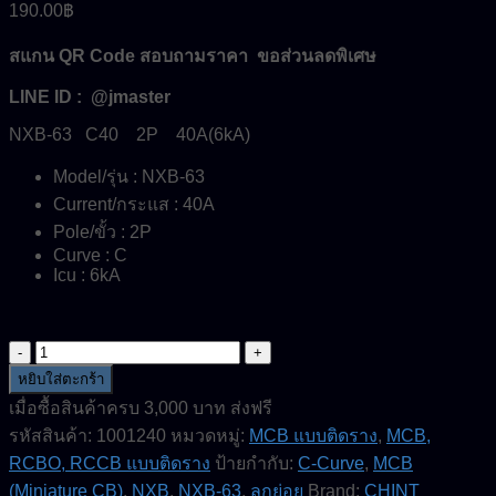
190.00
฿
สแกน QR Code สอบถามราคา ขอส่วนลดพิเศษ
LINE ID : @jmaster
NXB-63 C40 2P 40A(6kA)
Model/รุ่น : NXB-63
Current/กระแส : 40A
Pole/ขั้ว : 2P
Curve : C
Icu : 6kA
จำนวน
NXB-
หยิบใส่ตะกร้า
63-
เมื่อซื้อสินค้าครบ 3,000 บาท ส่งฟรี
C40-
รหัสสินค้า:
1001240
หมวดหมู่:
MCB แบบติดราง
,
MCB,
2P-
40A-
RCBO, RCCB แบบติดราง
ป้ายกำกับ:
C-Curve
,
MCB
6kA-
(Miniature CB)
,
NXB
,
NXB-63
,
ลูกย่อย
Brand:
CHINT