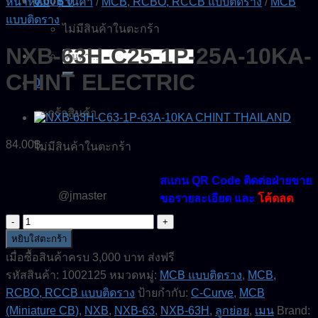
0.00
฿
0
หน้าหลัก
/
ร้านค้า
/
MCB, RCBO, RCCB แบบติดราง
/
MCB
แบบติดราง
ไม่มีสินค้าในตะกร้า
NXB-63H-C25-1P-25A-10KA-
ค้นหา:
CHINT ELECTRIC
0
ตะกร้าสินค้า
84.00
฿
ไม่มีสินค้าในตะกร้า
สแกน QR Code ติดต่อฝ่ายขาย
@jmaster
ขอรายละเอียด และ
โค้ดลด
จำนวน
NXB-
หยิบใส่ตะกร้า
63H-
เมื่อซื้อสินค้าครบ 3,000 บาท ส่งฟรี
C25-
รหัสสินค้า:
1002125
หมวดหมู่:
MCB แบบติดราง
,
MCB,
1P-
25A-
RCBO, RCCB แบบติดราง
ป้ายกำกับ:
C-Curve
,
MCB
10KA-
(Miniature CB)
,
NXB
,
NXB-63
,
NXB-63H
,
ลูกย่อย
,
เมน
Brand:
CHINT