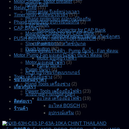
Motor Starter , Motor Breaker
(34)
Relay รีเลย์
Relay รีเลย์
(31)
Timer relay รีเลย์หน่วงเวลา
Timer relay รีเลย์หน่วงเวลา
(57)
Phase protection อุปกรณ์ป้องกัน
Phase protection อุปกรณ์ป้องกัน
(2)
CAP BANK
CAP BANK
(7)
Magnetic Contactor for CAP Bank
Magnetic Contactor for CAP Bank
(7)
Push button, Selector switch ปุ่มกด สวิตช์ลูกศร
PUSH BUTTON , SELECTOR SWITCH
(72)
Slector switch
Push button สวิตช์ปุ่มกด
(10)
Push button
(62)
Motor มอเตอร์ไฟฟ้า , Pump ปั๊มน้ำ , Fan พัดลม
Motor Pump Fan มอเตอร์ไฟฟ้า ปั๊มน้ำ พัดลม
(5)
Motor มอเตอร์ไฟฟ้า
Motor มอเตอร์ไฟฟ้า
(3)
Pump ปั๊มน้ำ
Pump ปั๊มน้ำ
(2)
ACB แอร์เซอร์กิตเบรกเกอร์
Tools เครื่องมือช่าง
(25)
ขอใบเสนอราคา
Hand Tools เครื่องช่าง
(2)
เกี่ยวกับเรา
Power Tools เครื่องมือไฟฟ้า
(23)
นโยบายความเป็นส่วนตัว
อะไหล่ เครื่องมือไฟฟ้า
(19)
ติดต่อเรา
อะไหล่ BOSCH
(1)
ร้านค้า
อุปกรณ์เสริม
(1)