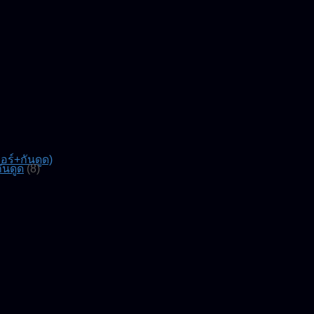
์+กันดูด)
ันดูด
(8)