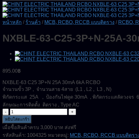
หน้าหลัก
/
ร้านค้า
/
MCB, RCBO, RCCB แบบติดราง
/
RCBO, R
NXBLE-63-C25-3P+N-25A-3
895.00
฿
NXBLE-63 C25 3P+N 25A 30mA 6kA RCBO
จำนวนขั้ว 3P , จำนวนสาย 4สาย (L1 , L2 , L3 , N)
พิกัดกระแส 25A , ป้องกันไฟดูด 30mA , พิกัดกระแสลัดวงจร 
ลักษณะการติดตั้ง ติดราง , Type AC
จำนวน
NXBLE-
หยิบใส่ตะกร้า
63-
เมื่อซื้อสินค้าครบ 3,000 บาท ส่งฟรี
C25-
รหัสสินค้า:
1004325
หมวดหมู่:
MCB, RCBO, RCCB แบบติดรา
3P+N-