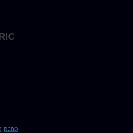
RIC
3
,
RCBO