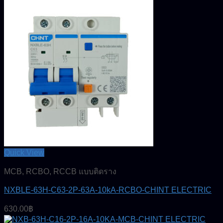
Quick View
MCB, RCBO, RCCB แบบติดราง
NXBLE-63H-C63-2P-63A-10kA-RCBO-CHINT ELECTRIC
630.00
฿