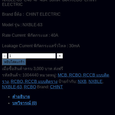
ELECTRIC
Brand ยี่ห้อ : CHINT ELECTRIC
Model รุ่น : NXBLE-63
Rate Current พิกัดกระแส : 40A
Leakage Current พิกัดกระแสรั่วไหล : 30mA
จำนวน
NXBLE-
หยิบใส่ตะกร้า
63-
เมื่อซื้อสินค้าครบ 3,000 บาท ส่งฟรี
C40-
รหัสสินค้า:
1004440
หมวดหมู่:
MCB, RCBO, RCCB แบบติด
4P-
40A-
ราง
,
RCBO, RCCB แบบติดราง
ป้ายกำกับ:
NXB
,
NXBLE
,
30mA-
NXBLE-63
,
RCBO
Brand:
CHINT
6kA-
RCBO-
คำอธิบาย
CHINT
ELECTRIC
บทวิจารณ์ (0)
ชิ้น