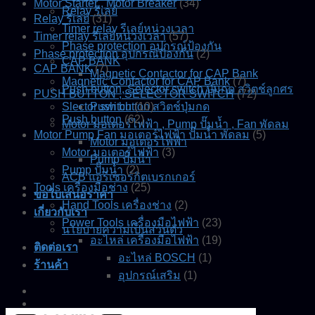
Motor Starter , Motor Breaker
(34)
Relay รีเลย์
Relay รีเลย์
(31)
Timer relay รีเลย์หน่วงเวลา
Timer relay รีเลย์หน่วงเวลา
(57)
Phase protection อุปกรณ์ป้องกัน
Phase protection อุปกรณ์ป้องกัน
(2)
CAP BANK
CAP BANK
(7)
Magnetic Contactor for CAP Bank
Magnetic Contactor for CAP Bank
(7)
Push button, Selector switch ปุ่มกด สวิตช์ลูกศร
PUSH BUTTON , SELECTOR SWITCH
(72)
Slector switch
Push button สวิตช์ปุ่มกด
(10)
Push button
(62)
Motor มอเตอร์ไฟฟ้า , Pump ปั๊มน้ำ , Fan พัดลม
Motor Pump Fan มอเตอร์ไฟฟ้า ปั๊มน้ำ พัดลม
(5)
Motor มอเตอร์ไฟฟ้า
Motor มอเตอร์ไฟฟ้า
(3)
Pump ปั๊มน้ำ
Pump ปั๊มน้ำ
(2)
ACB แอร์เซอร์กิตเบรกเกอร์
Tools เครื่องมือช่าง
(25)
ขอใบเสนอราคา
Hand Tools เครื่องช่าง
(2)
เกี่ยวกับเรา
Power Tools เครื่องมือไฟฟ้า
(23)
นโยบายความเป็นส่วนตัว
อะไหล่ เครื่องมือไฟฟ้า
(19)
ติดต่อเรา
อะไหล่ BOSCH
(1)
ร้านค้า
อุปกรณ์เสริม
(1)