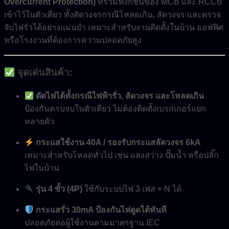
Overcurrent Protection)
ที่รวมฟังก์ชันของ MCB และ RCCB
เข้าไว้ในตัวเดียว ทั้งตัดวงจรกรณีโหลดเกิน, ลัดวงจร และตรวจ
จับไฟรั่วได้อย่างแม่นยำ เหมาะสำหรับงานติดตั้งในบ้าน ออฟฟิศ
หรือโรงงานที่ต้องการความปลอดภัยสูง
จุดเด่นสินค้า:
ตัดไฟได้ทั้งกรณีไฟฟ้ารั่ว, ลัดวงจร และโหลดเกิน
ป้องกันครบจบในตัวเดียว ไม่ต้องติดตั้งเบรกเกอร์แยก
หลายตัว
กระแสใช้งาน 40A / รองรับกระแสลัดวงจร 6kA
เหมาะสำหรับโหลดทั่วไป เช่น แสงสว่าง ปั๊มน้ำ หรือปลั๊ก
ไฟในบ้าน
รุ่น 4 ขั้ว (4P)
ใช้กับระบบไฟ 3 เฟส + N ได้
กระแสรั่ว 30mA ป้องกันไฟดูดได้ทันที
ปลอดภัยต่อผู้ใช้งานตามมาตรฐาน IEC