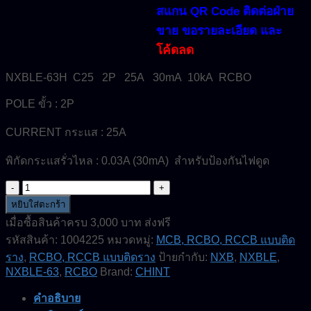
สแกน QR Code ติดต่อฝ่าย
ขาย ขอรายละเอียด และ
โค้ดลด
NXBLE-63H C25 2P 25A 30mA 10kA RCBO
POLE ขั้ว : 2P
CURRENT กระแส : 25A
พิกัดกระแสรั่วไหล : 0.03A (30mA) สำหรับป้องกันไฟดูด
จำนวน
NXBLE-
หยิบใส่ตะกร้า
63H-
เมื่อซื้อสินค้าครบ 3,000 บาท ส่งฟรี
C25-
รหัสสินค้า:
1004225
หมวดหมู่:
MCB, RCBO, RCCB แบบติด
2P-
25A-
ราง
,
RCBO, RCCB แบบติดราง
ป้ายกำกับ:
NXB
,
NXBLE
,
10kA-
NXBLE-63
,
RCBO
Brand:
CHINT
RCBO-
CHINT
คำอธิบาย
ELECTRIC