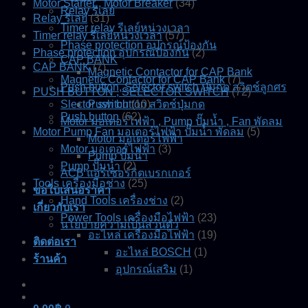
Motor Starter , Motor Breaker
(34)
Relay รีเลย์
Relay รีเลย์
(31)
Timer relay รีเลย์หน่วงเวลา
Timer relay รีเลย์หน่วงเวลา
(57)
Phase protection อุปกรณ์ป้องกัน
Phase protection อุปกรณ์ป้องกัน
(2)
CAP BANK
CAP BANK
(7)
Magnetic Contactor for CAP Bank
Magnetic Contactor for CAP Bank
(7)
Push button, Selector switch ปุ่มกด สวิตช์ลูกศร
PUSH BUTTON , SELECTOR SWITCH
(72)
Slector switch
Push button สวิตช์ปุ่มกด
(10)
Push button
(62)
Motor มอเตอร์ไฟฟ้า , Pump ปั๊มน้ำ , Fan พัดลม
Motor Pump Fan มอเตอร์ไฟฟ้า ปั๊มน้ำ พัดลม
(5)
Motor มอเตอร์ไฟฟ้า
Motor มอเตอร์ไฟฟ้า
(3)
Pump ปั๊มน้ำ
Pump ปั๊มน้ำ
(2)
ACB แอร์เซอร์กิตเบรกเกอร์
Tools เครื่องมือช่าง
(25)
ขอใบเสนอราคา
Hand Tools เครื่องช่าง
(2)
เกี่ยวกับเรา
Power Tools เครื่องมือไฟฟ้า
(23)
นโยบายความเป็นส่วนตัว
อะไหล่ เครื่องมือไฟฟ้า
(19)
ติดต่อเรา
อะไหล่ BOSCH
(1)
ร้านค้า
อุปกรณ์เสริม
(1)