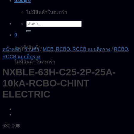
0.00
฿
0
ไม่มีสินค้าในตะกร้า
ค้นหา:
0
ตะกร้าสินค้า
หน้าหลัก
/
ร้านค้า
/
MCB, RCBO, RCCB แบบติดราง
/
RCBO,
RCCB แบบติดราง
ไม่มีสินค้าในตะกร้า
NXBLE-63H-C25-2P-25A-
10kA-RCBO-CHINT
ELECTRIC
630.00
฿