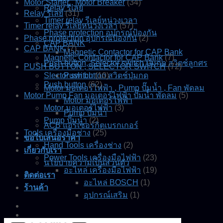
Motor Starter , Motor Breaker
(34)
Relay รีเลย์
Relay รีเลย์
(31)
Timer relay รีเลย์หน่วงเวลา
Timer relay รีเลย์หน่วงเวลา
(57)
Phase protection อุปกรณ์ป้องกัน
Phase protection อุปกรณ์ป้องกัน
(2)
CAP BANK
CAP BANK
(7)
Magnetic Contactor for CAP Bank
Magnetic Contactor for CAP Bank
(7)
Push button, Selector switch ปุ่มกด สวิตช์ลูกศร
PUSH BUTTON , SELECTOR SWITCH
(72)
Slector switch
Push button สวิตช์ปุ่มกด
(10)
Push button
(62)
Motor มอเตอร์ไฟฟ้า , Pump ปั๊มน้ำ , Fan พัดลม
Motor Pump Fan มอเตอร์ไฟฟ้า ปั๊มน้ำ พัดลม
(5)
Motor มอเตอร์ไฟฟ้า
Motor มอเตอร์ไฟฟ้า
(3)
Pump ปั๊มน้ำ
Pump ปั๊มน้ำ
(2)
ACB แอร์เซอร์กิตเบรกเกอร์
Tools เครื่องมือช่าง
(25)
ขอใบเสนอราคา
Hand Tools เครื่องช่าง
(2)
เกี่ยวกับเรา
Power Tools เครื่องมือไฟฟ้า
(23)
นโยบายความเป็นส่วนตัว
อะไหล่ เครื่องมือไฟฟ้า
(19)
ติดต่อเรา
อะไหล่ BOSCH
(1)
ร้านค้า
อุปกรณ์เสริม
(1)