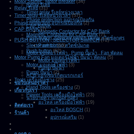
Motor Starter , Motor Breaker
(34)
Relay รีเลย์
Relay รีเลย์
(31)
Timer relay รีเลย์หน่วงเวลา
Timer relay รีเลย์หน่วงเวลา
(57)
Phase protection อุปกรณ์ป้องกัน
Phase protection อุปกรณ์ป้องกัน
(2)
CAP BANK
CAP BANK
(7)
Magnetic Contactor for CAP Bank
Magnetic Contactor for CAP Bank
(7)
Push button, Selector switch ปุ่มกด สวิตช์ลูกศร
PUSH BUTTON , SELECTOR SWITCH
(72)
Slector switch
Push button สวิตช์ปุ่มกด
(10)
Push button
(62)
Motor มอเตอร์ไฟฟ้า , Pump ปั๊มน้ำ , Fan พัดลม
Motor Pump Fan มอเตอร์ไฟฟ้า ปั๊มน้ำ พัดลม
(5)
Motor มอเตอร์ไฟฟ้า
Motor มอเตอร์ไฟฟ้า
(3)
Pump ปั๊มน้ำ
Pump ปั๊มน้ำ
(2)
ACB แอร์เซอร์กิตเบรกเกอร์
Tools เครื่องมือช่าง
(25)
ขอใบเสนอราคา
Hand Tools เครื่องช่าง
(2)
เกี่ยวกับเรา
Power Tools เครื่องมือไฟฟ้า
(23)
นโยบายความเป็นส่วนตัว
อะไหล่ เครื่องมือไฟฟ้า
(19)
ติดต่อเรา
อะไหล่ BOSCH
(1)
ร้านค้า
อุปกรณ์เสริม
(1)