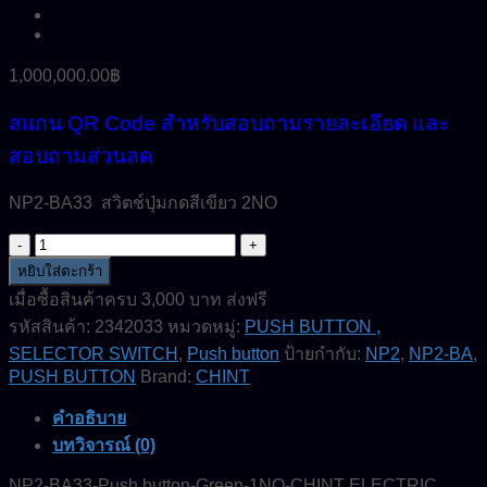
1,000,000.00
฿
สแกน QR Code สำหรับสอบถามรายละเอียด และ
สอบถามส่วนลด
NP2-BA33 สวิตช์ปุ่มกดสีเขียว 2NO
จำนวน
NP2-
หยิบใส่ตะกร้า
BA33-
เมื่อซื้อสินค้าครบ 3,000 บาท ส่งฟรี
Push
รหัสสินค้า:
2342033
หมวดหมู่:
PUSH BUTTON ,
button-
Green-
SELECTOR SWITCH
,
Push button
ป้ายกำกับ:
NP2
,
NP2-BA
,
2NO-
PUSH BUTTON
Brand:
CHINT
CHINT
ELECTRIC
คำอธิบาย
ชิ้น
บทวิจารณ์ (0)
NP2-BA33-Push button-Green-1NO-CHINT ELECTRIC