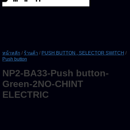
หน้าหลัก
/
ร้านค้า
/
PUSH BUTTON , SELECTOR SWITCH
/
Push button
NP2-BA33-Push button-
Green-2NO-CHINT
ELECTRIC