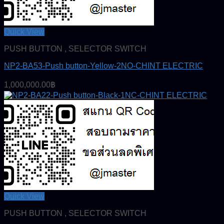
Quick View
PUSH BUTTON , SELECTOR SWITCH
NP2-BA53-Push button-Yellow-2NO-CHINT ELECTRIC
1,000,000.00
฿
Quick View
PUSH BUTTON , SELECTOR SWITCH