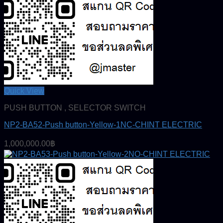
Quick View
PUSH BUTTON , SELECTOR SWITCH
NP2-BA52-Push button-Yellow-1NC-CHINT ELECTRIC
1,000,000.00
฿