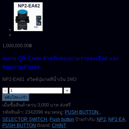
1,000,000.00
฿
สแกน QR Code สำหรับสอบถามรายละเอียด และ
สอบถามส่วนลด
NP2-EA61 สวิตช์ปุ่มกดสีน้ำเงิน 1NO
จำนวน
NP2-
หยิบใส่ตะกร้า
EA61-
เมื่อซื้อสินค้าครบ 3,000 บาท ส่งฟรี
Push
รหัสสินค้า:
2342096
หมวดหมู่:
PUSH BUTTON ,
button-
Blue-
SELECTOR SWITCH
,
Push button
ป้ายกำกับ:
NP2
,
NP2-EA
,
1NO-
PUSH BUTTON
Brand:
CHINT
CHINT