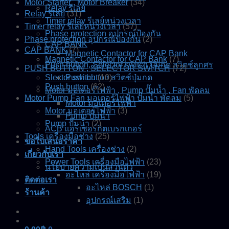
Motor Starter , Motor Breaker
(34)
Relay รีเลย์
Relay รีเลย์
(31)
Timer relay รีเลย์หน่วงเวลา
Timer relay รีเลย์หน่วงเวลา
(57)
Phase protection อุปกรณ์ป้องกัน
Phase protection อุปกรณ์ป้องกัน
(2)
CAP BANK
CAP BANK
(7)
Magnetic Contactor for CAP Bank
Magnetic Contactor for CAP Bank
(7)
Push button, Selector switch ปุ่มกด สวิตช์ลูกศร
PUSH BUTTON , SELECTOR SWITCH
(72)
Slector switch
Push button สวิตช์ปุ่มกด
(10)
Push button
(62)
Motor มอเตอร์ไฟฟ้า , Pump ปั๊มน้ำ , Fan พัดลม
Motor Pump Fan มอเตอร์ไฟฟ้า ปั๊มน้ำ พัดลม
(5)
Motor มอเตอร์ไฟฟ้า
Motor มอเตอร์ไฟฟ้า
(3)
Pump ปั๊มน้ำ
Pump ปั๊มน้ำ
(2)
ACB แอร์เซอร์กิตเบรกเกอร์
Tools เครื่องมือช่าง
(25)
ขอใบเสนอราคา
Hand Tools เครื่องช่าง
(2)
เกี่ยวกับเรา
Power Tools เครื่องมือไฟฟ้า
(23)
นโยบายความเป็นส่วนตัว
อะไหล่ เครื่องมือไฟฟ้า
(19)
ติดต่อเรา
อะไหล่ BOSCH
(1)
ร้านค้า
อุปกรณ์เสริม
(1)