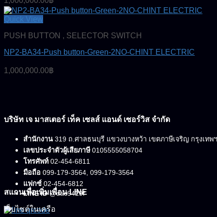
1,000,000.00
฿
Quick View
PUSH BUTTON , SELECTOR SWITCH
NP2-BA34-Push button-Green-2NO-CHINT ELECTRIC
1,000,000.00
฿
บริษัท เจ มาสเตอร์ เท็ค เซลส์ แอนด์ เซอร์วิส จำกัด
สำนักงาน
319 ถ.ศาลธนบุรี แขวงบางหว้า เขตภาษีเจริญ กรุงเทพ
เลขประจำตัวผู้เสียภาษี
0105555058704
โทรศัพท์
02-454-6811
มือถือ
099-179-3564, 099-179-3564
แฟกซ์
02-454-6812
สแกนเพื่อเพิ่มเพื่อน LINE
LINE ID
@dac9429f
เว็บไซต์ในเครือ