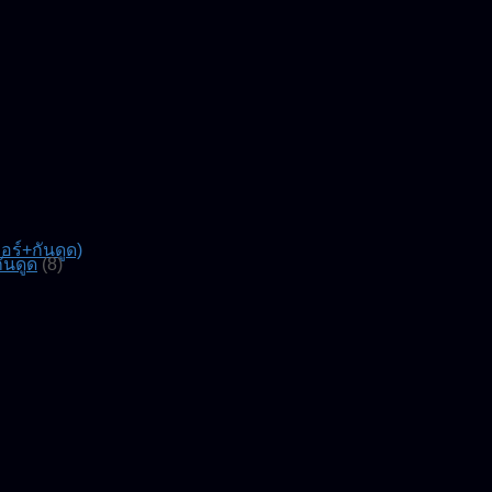
์+กันดูด)
ันดูด
(8)