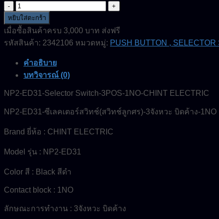
จำนวน
NP2-
หยิบใส่ตะกร้า
ED31-
เมื่อซื้อสินค้าครบ 3,000 บาท ส่งฟรี
Selector
รหัสสินค้า:
2342106
หมวดหมู่:
PUSH BUTTON , SELECTOR
Switch-
3POS-
1NO-
คำอธิบาย
CHINT
บทวิจารณ์ (0)
ELECTRIC
ชิ้น
NP2-ED31-Selector Switch-3POS-1NO-CHINT ELECTRIC
NP2-ED31-ซีเลคเตอร์สวิทช์(สวิทช์ลูกศร)-3จังหวะ บิดค้าง-1NO
Brand ยี่ห้อ : CHINT ELECTRIC
Model รุ่น : NP2-ED31
Color สี : Black สีดำ
Contact block : 1NO
ลักษณะการทำงาน : 3จังหวะ บิดค้าง