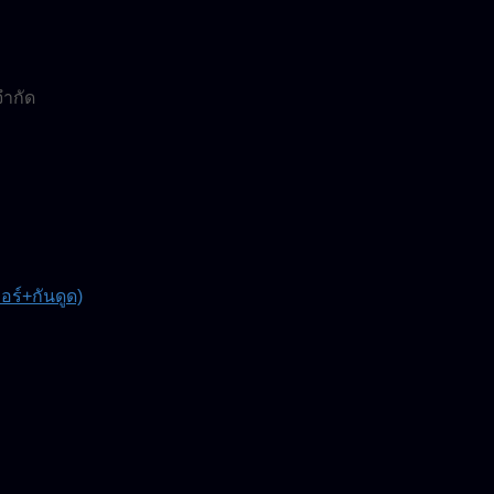
จำกัด
์+กันดูด)