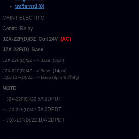
บทวิจารณ์ (0)
CHINT ELECTRIC
Control Relay
JZX-22F(D)/3Z Coil 24V
(AC)
JZX-22F(D) Base
JZX-22F(D)/2Z --> Base (8pin)
JZX-22F(D)/4Z --> Base (14pin)
JQX-13F(D)/2Z --> Base (8pin ขาใหญ่)
NOTE
–
5A 2DPDT
JZX-22F(D)/2Z
–
5A 2DPDT
JZX-22F(D)/4Z
–
10A 2DPDT
JQX-13F(D)/2Z