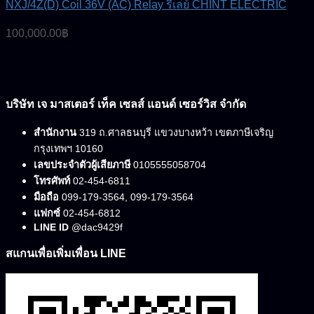
NXJ/4Z(D) Coil 36V (AC) Relay รีเลย์ CHINT ELECTRIC
100,000.00
฿
บริษัท เจ มาสเตอร์ เท็ค เซลส์ แอนด์ เซอร์วิส จำกัด
สำนักงาน
319 ถ.ศาลธนบุรี แขวงบางหว้า เขตภาษีเจริญ
กรุงเทพฯ 10160
เลขประจำตัวผู้เสียภาษี
0105555058704
โทรศัพท์
02-454-6811
มือถือ
099-179-3564, 099-179-3564
แฟกซ์
02-454-6812
LINE ID
@dac9429f
สแกนเพื่อเพิ่มเพื่อน LINE