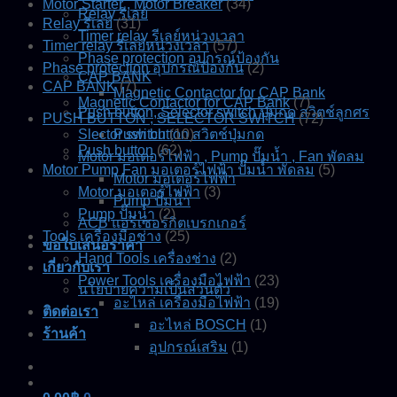
Motor Starter , Motor Breaker
(34)
Relay รีเลย์
Relay รีเลย์
(31)
Timer relay รีเลย์หน่วงเวลา
Timer relay รีเลย์หน่วงเวลา
(57)
Phase protection อุปกรณ์ป้องกัน
Phase protection อุปกรณ์ป้องกัน
(2)
CAP BANK
CAP BANK
(7)
Magnetic Contactor for CAP Bank
Magnetic Contactor for CAP Bank
(7)
Push button, Selector switch ปุ่มกด สวิตช์ลูกศร
PUSH BUTTON , SELECTOR SWITCH
(72)
Slector switch
Push button สวิตช์ปุ่มกด
(10)
Push button
(62)
Motor มอเตอร์ไฟฟ้า , Pump ปั๊มน้ำ , Fan พัดลม
Motor Pump Fan มอเตอร์ไฟฟ้า ปั๊มน้ำ พัดลม
(5)
Motor มอเตอร์ไฟฟ้า
Motor มอเตอร์ไฟฟ้า
(3)
Pump ปั๊มน้ำ
Pump ปั๊มน้ำ
(2)
ACB แอร์เซอร์กิตเบรกเกอร์
Tools เครื่องมือช่าง
(25)
ขอใบเสนอราคา
Hand Tools เครื่องช่าง
(2)
เกี่ยวกับเรา
Power Tools เครื่องมือไฟฟ้า
(23)
นโยบายความเป็นส่วนตัว
อะไหล่ เครื่องมือไฟฟ้า
(19)
ติดต่อเรา
อะไหล่ BOSCH
(1)
ร้านค้า
อุปกรณ์เสริม
(1)