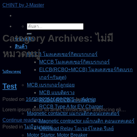
Skip
CHINT by J-Master
to
content
ค้นหา:
Category Archives:
ไม่มี
หน้าหลัก
สินค้า
หมวดหมู่
MCCB โมลเคสเซอร์กิตเบรกเกอร์
MCCB โมลเคสเซอร์กิตเบรกเกอร์
ELCB(RCBO+MCCB) โมลเคสเซอร์กิตเบรก
ไม่มีหมวดหมู่
เกอร์+กันดูด)
Test
MCB เบรกเกอร์ลูกย่อย
MCB แบบติดราง
Posted on
16/09/2025
16/09/2025
by
Admin
RCBO, RCCB แบบติดราง
RCCB Type A for EV Charger
Lorem ipsum dolor sit amet, consectetuer adipiscing eli…
Magnetic contactor แมกเนติกคอนแทคเตอร์
Continue reading
→
Magnetic contractor แม็กเนติก คอนแทคเตอร์
Posted in
ไม่มีหมวดหมู่
Overload Relay โอเวอร์โหลด รีเลย์
Motor Startor, Motor Breaker