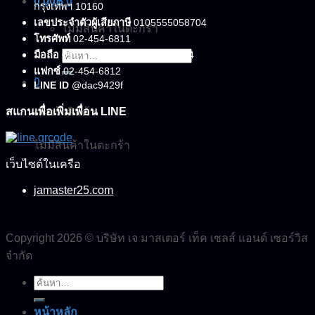
0.00
฿
0
กรุงเทพฯ 10160
เลขประจำตัวผู้เสียภาษี
0105555058704
ไม่มีสินค้าในตะกร้า
โทรศัพท์
02-454-6811
มือถือ
099-179-3564, 099-179-3564
ค้นหา:
แฟกซ์
02-454-6812
0
LINE ID
@dac9429f
สแกนเพื่อเพิ่มเพื่อน LINE
ตะกร้าสินค้า
ไม่มีสินค้าในตะกร้า
เว็บไซต์ในเครือ
jamaster25.com
Copyright 2026 © บริษัท เจ มาสเตอร์ เท็ค เซลส์ แอนด์ เซอร์วิส
จำกัด
ค้นหา:
หน้าหลัก