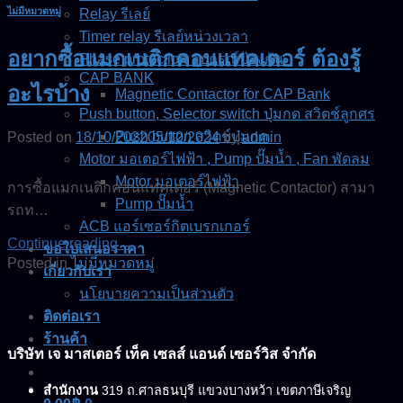
ไม่มีหมวดหมู่
Relay รีเลย์
Timer relay รีเลย์หน่วงเวลา
อยากซื้อแมกเนติกคอนแทคเตอร์ ต้องรู้
Phase protection อุปกรณ์ป้องกัน
CAP BANK
อะไรบ้าง
Magnetic Contactor for CAP Bank
Push button, Selector switch ปุ่มกด สวิตช์ลูกศร
Push button สวิตช์ปุ่มกด
Posted on
18/10/2022
05/12/2024
by
admin
Motor มอเตอร์ไฟฟ้า , Pump ปั๊มน้ำ , Fan พัดลม
Motor มอเตอร์ไฟฟ้า
การซื้อแมกเนติกคอนแทคเตอร์ (Magnetic Contactor) สามา
Pump ปั๊มน้ำ
รถท…
ACB แอร์เซอร์กิตเบรกเกอร์
Continue reading
→
ขอใบเสนอราคา
Posted in
ไม่มีหมวดหมู่
เกี่ยวกับเรา
นโยบายความเป็นส่วนตัว
ติดต่อเรา
ร้านค้า
บริษัท เจ มาสเตอร์ เท็ค เซลส์ แอนด์ เซอร์วิส จำกัด
สำนักงาน
319 ถ.ศาลธนบุรี แขวงบางหว้า เขตภาษีเจริญ